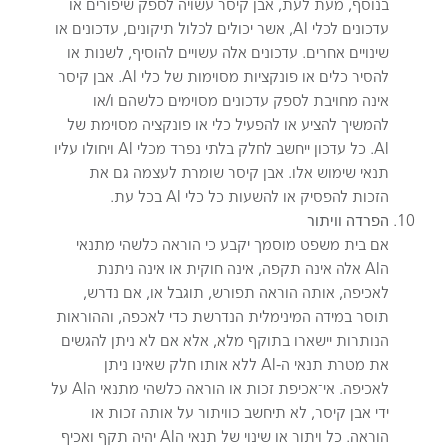
בנוסף, מעת לעת, אבן קיסר עשויה לספק שיפורים או
עדכונים לכלי AI, אשר יכולים לכלול תיקונים, עדכונים או
שינויים אחרים. עדכונים אלה עשויים להוסיף, לשנות או
להסיר כלים או פונקציות מסוימות של כלי AI. אבן קיסר
אינה מחויבת לספק עדכונים מסוימים כלשהם ו/או
להמשיך להציע או להפעיל כלי או פונקציה מסוימת של
AI. כל עדכון ייחשב לחלק בלתי נפרד מכלי AI ויחולו עליו
תנאי שימוש אלו. אבן קיסר שומרת לעצמה גם את
הזכות להפסיק או להשעות כל כלי AI בכל עת.
הפרדה וויתור
אם בית משפט מוסמך יקבע כי הוראה כלשהי מתנאי
הAI אלה אינה תקפה, אינה חוקית או אינה ניתנת
לאכיפה, אותה הוראה תפורש, תוגבל או, אם נדרש,
תוסר במידה המינימלית הנדרשת כדי לאכפה, וההוראות
הנותרות יישארו בתוקף מלא, אלא אם לא ניתן להגשים
את מטרת תנאי ה-AI ללא אותו חלק שאינו ניתן
לאכיפה. אי־אכיפת זכות או הוראה כלשהי מתנאי הAI על
ידי אבן קיסר, לא תיחשב כוויתור על אותה זכות או
הוראה. כל ויתור או שינוי של תנאי הAI יהיה תקף ואכיף