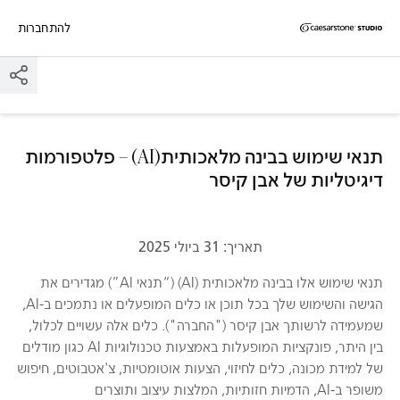
להתחברות
דילוג לתוכן המרכזי
Skip to Main Footer
תנאי שימוש בבינה מלאכותית(AI) – פלטפורמות
דיגיטליות של אבן קיסר
תאריך: 31 ביולי 2025
תנאי שימוש אלו בבינה מלאכותית (AI) (“תנאי AI”) מגדירים את
הגישה והשימוש שלך בכל תוכן או כלים המופעלים או נתמכים ב-AI,
שמעמידה לרשותך אבן קיסר ("החברה"). כלים אלה עשויים לכלול,
בין היתר, פונקציות המופעלות באמצעות טכנולוגיות AI כגון מודלים
של למידת מכונה, כלים לחיזוי, הצעות אוטומטיות, צ'אטבוטים, חיפוש
משופר ב-AI, הדמיות חזותיות, המלצות עיצוב ותוצרים