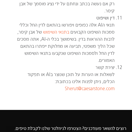
רק אם נעשה בכתב ונחתם על ידי נציג מוסמך של אבן
קיסר.
דין ושיפוט
תנאי הAI אלה כפופים ויפורשו בהתאם לדין החל וכללי
סמכות השיפוט הקבועים
בתנאי השימוש
של אבן קיסר,
לרבות ההוראות בדין. בשימושך בכלי ה-AI, אתה מסכים
שכל הליך משפטי, תביעה או מחלוקת ייפתרו בהתאם
לדין החל ולסמכות השיפוט שנקבעו בתנאי השימוש
האמורים.
יצירת קשר
לשאלות או הערות על תוכן שנוצר בAI או תפקוד
הכלים, ניתן לפנות אלינו בכתובת:
Sherut@caesarstone.com
רוצים להשאר מעודכנים? הצטרפו לניוזלטר שלנו לקבלת טיפים,