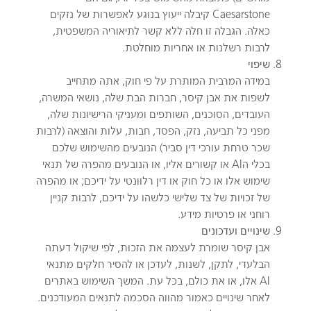
Caesarstone קיבלה ייעוץ בנוגע לאפשרות של נזקים
כאלה. הגבלה זו חלה ללא קשר לתיאוריה המשפטית,
לרבות רשלנות או אחריות מוחלטת.
שיפוי
במידה המרבית המותרת על פי חוק, אתה מתחייב
לשפות את אבן קיסר, חברות הבת שלה, נושאי המשרה,
העובדים, הסוכנים, השותפים ומעניקי הרישיונות שלה,
מפני כל תביעה, נזק, הפסד, חבות, עלות והוצאה (לרבות
שכר טרחת עורכי דין סביר) הנובעים מהשימוש שלכם
בכלי הAI או קשורים אליו, או הנובעים מהפרה של תנאי
שימוש אלו או כל חוק או דין רלוונטי על ידיכם; או מהפרה
של זכויות של צד שלישי כלשהו על ידיכם, לרבות קניין
רוחני או פרטיות מידע.
שינויים ועדכונים
אבן קיסר שומרת לעצמה את הזכות, לפי שיקול דעתה
הבלעדי, לתקן, לשנות, לעדכן או להסיר חלקים מתנאי
AI אלו, או את כולם, בכל עת. המשך השימוש באתרים
לאחר שינויים כאמור מהווה הסכמה לתנאים המעודכנים.