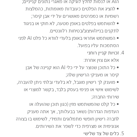
הAI או לנסות לחלץ לוגיקה או מאגרי נתונים קנייניים;
• להציג את הפלטים כעובדות מאומתות, כהמלצות
רשמיות או כמפרטים מאושרים על ידי אבן קיסר;
• להשתמש בפלטים באופן מטעה, לא חוקי או בניגוד
לתקנים בנייה/עיצוב/בטיחות רלוונטיים.
• המשתמש אחראי באופן בלעדי לוודא כל פלט AI לפני
הסתמכות עליו בפועל.
זכויות קניין רוחני
אלא אם צוין אחרת:
• כל התוכן שנוצר על ידי כלי AI הוא קניינה של אבן
קיסר או מעניקי הרישיון שלה;
• מוענק לך רישיון מוגבל, לא בלעדי ובלתי ניתן להעברה,
לשימוש אישי או פנימי בעסק בלבד, בקשר למוצרי או
שירותי החברה;
• כל קלט שהמשתמש מזין (כגון תוכן שהועלה או
העדפות הגדרות) נשאר בבעלותך, אך אתה מעניק
לחברה רישיון חופשי מתמלוגים ותמידי, לשימוש בו בצורה
אנונימית או מצרפית כדי לשפר את השירותים.
כלים של צד שלישי