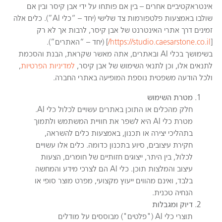
אינטראקטיביים אחרים – בין אם פותחו על ידי אבן קיסר ובין אם
שולבו באמצעות פלטפורמות צד שלישי (יחד – “כלי AI”). כלים אלה
זמינים דרך אתרי האינטרנט של אבן קיסר, לרבות אך לא רק
[
https://studio.caesarstone.co.il/
] (יחד – “האתרים”).
בשימושך בכלי AI ובאתרים, אתה מאשר שקראת, הבנת והסכמת
לתנאים אלו, וכן לתנאי השימוש של אבן קיסר,
למדיניות הפרטיות
,
ולכל הודעה משפטית נוספת המופיעה באתרי החברה.
מטרת השימוש
חלק מהכלים או התוכן באתרים עשויים לכלול כלי AI.
מטרת כלי AI היא לשפר את חוויית המשתמש ולתמוך
בתהליכי יצירה או תכנון, באמצעות כלים להשראה,
חקירת עיצובים, סיוע בתכנון כדומה. כלים אלו עשויים
לכלול, בין היתר, ייצוגים חזותיים של חומרים, הצעות
עיצוב והמלצות תוכן. כלי AI הם לצרכי מידע והמחשה
בלבד, ואינם מהווים ייעוץ מקצועי, מפרט מוצר סופי או
הנחיה טכנית.
דיוק ומגבלות
תוצרי כלי AI ("פלטים") מבוססים על מודלים