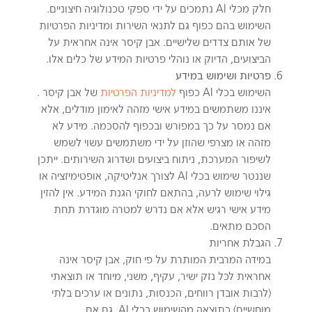
חלק מכלי AI נתמכים על ידי ספקי טכנולוגיה חיצוניים.
השימוש בהם כפוף גם לתנאי השירות ומדיניות הפרטיות
של אותם צדדים שלישיים. אבן קיסר אינה אחראית על
הביצועים, הדיוק או נוהלי פרטיות המידע של כלים אלו.
פרטיות ושימוש במידע
השימוש בכלי AI כפוף
למדיניות הפרטיות
של אבן קיסר .
איננו משתמשים במידע אישי מזהה לאימון מודלים, אלא
אם נמסר על כך במפורש ובכפוף להסכמה. מידע לא
מזהה או מצרפי שהוזן על ידי משתמשים עשוי לשמש
לשיפור המערכת, ניתוח ביצועים ושדרוג השירותים. ייתכן
שננטר שימוש בכלי AI לצורך אנליטיקה, אופטימיזציה או
גילוי שימוש לרעה, בהתאם לחוקי הגנת המידע. אין להזין
מידע אישי רגיש אלא אם נדרש למטרה מוגדרת תחת
הסכם מתאים.
הגבלת אחריות
במידה המרבית המותרת על פי חוק, אבן קיסר אינה
אחראית לכל נזק ישיר, עקיף, משני, מיוחד או תוצאתי
(לרבות אובדן רווחים, הכנסות, נתונים או ערכים בלתי
מוחשיים) כתוצאה מהשימוש בכלי AI, גם אם