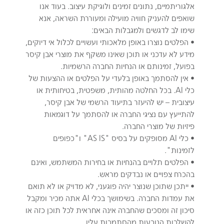
אלגוריתמיים, נתונים זמינים ולוגיקת עיצוב. בעוד אנו
שואפים להעניק חוויה מועילה ומעוררת השראה, אנא
שימו לב לדגשים ולמגבלות הבאים:
• הפלטים נוצרו באופן מלאכותי ועשויים לכלול אי דיוקים,
מידע לא עדכני או תוכן שאינו משקף את מוצרי אבן קיסר
בפועל, זמינותם או הנחיות החברה הרשמיות.
• אין להסתמך באופן בלעדי על הפלטים או ההצעות של
כלי AI. בכל החלטה מהותית, משפטית, בטיחותית או
עיצובית – יש להיעזר בתיעוד הרשמי של אבן קיסר,
להתייעץ עם נציגי החברה או להסתמך על דוגמאות
פיזיות של מוצרי החברה.
• כלי AI מסופקים על בסיס "AS IS" ו"כפופים
לזמינות".
• הפלטים תלויים בהנחיות או בחירות המשתמש, ואינם
בהכרח צפויים או נבדקים מראש.
• ייתכן שתוכן שנוצר יהיה פוגעני, לא מדויק או לא תואם
את עמדות החברה. בשימושך בכלי AI אתה מכיר ומקבל
סיכון זה ומסכים שהחברה אינה אחראית לכל תוכן כזה או
להשלכות הנובעות מהסתמכות עליו.