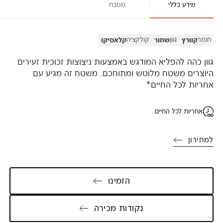
מידע כללי
מטבח
חומר
גוון
קולקציה
קוורץ
שחור
קלאסיקו
גוון כהה להפליא המודגש באמצעות ניצוצות זכוכית זעירים
היוצרים משטח מלוטש ומתוחכם. משטח זה מגיע עם
אחריות לכל החיים*
אחריות לכל החיים
למחירון
הזמינו
נקודות מכירה