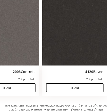
2003
Concrete
4120
Raven
משטח קוורץ
משטח קוורץ
הזמינו
הזמינו
(Concrete)
(Raven)
שינויים קלים במראה של המוצר שיסופק, בהרכבו, במידותיו, בעוביו, בגוון הצבע או בדוגמה
הם חלק בלתי נפרד מתהליך הייצור ואינם מהווים אי־התאמה או פגם ייצור. על מנת