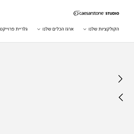
דילוג לתוכן המרכזי
Skip to Main Footer
הקולקציות שלנו
ארגז הכלים שלנו
גלריית פרוייקט
Catalog
Home
הדגם
הקודם
הדגם
הבא