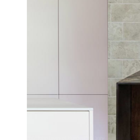
עיצוב: Studio 2LG; John Lewis of Hungerford, צילום: Megan Taylor