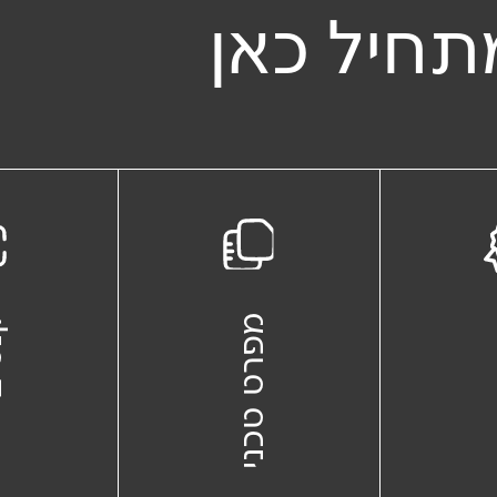
תחיל כאן
ת
מפרט טכני
קנ