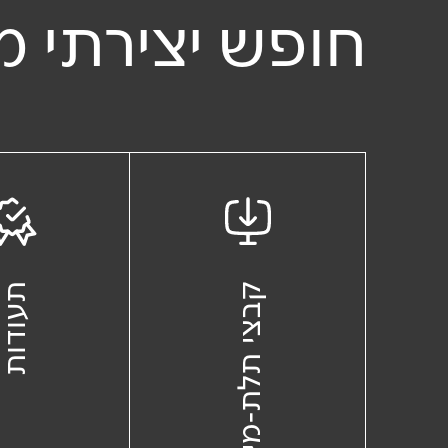
חופש יצירתי מ
קבצי תלת-מימד
תעודו