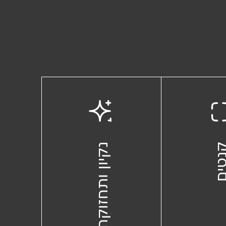
טים
נקיון ותחזוקה