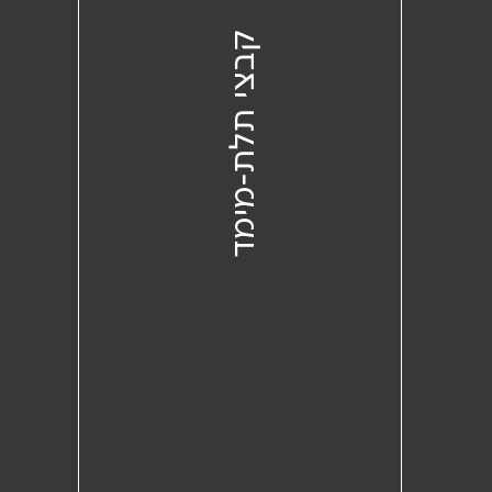
קבצי תלת-מימד