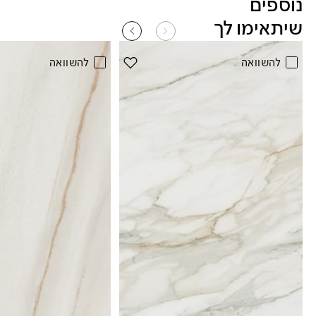
נוספים
שיתאימו לך
להשוואה
להשוואה
הוסף את הדגם Mirabel למועדפים
(502 Sleet )
(506 Mirabel)