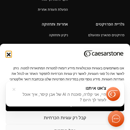
הפעלת תעודת אחרית
גלריית הפרויקטים
אחריות ותחזוקה
פרויקטים מהארץ ומהעולם
ניקיון ותחזוקה
אחריות לכל החיים
תקנון מבצע 6+1 / 12+2 מ"א מעובד
במתנה
אנו משתמשים בעוגיות וטכנולוגיות מידע דומות למטרות המתוארות למטה. ניתן
לאשר את כל סוגי העוגיות, לאשר רק עוגיות הכרחיות לתפקוד האתר או לנהל את
הגדרות העוגיות. מידע נוסף זמין במדיניות הפרטיות שלנו ובכתובת דואר אלקטרוני
privacy@caesarstone.com.
צ’אט איתנו
היי, אני קלרה, סוכנת ה AI של אבן קיסר, איך אוכל
פרטיות
נהל הגדרות פרטיות
תנאי שימוש
נגישות
קשרי משקיעים
לעזור לך היום ?
קבל הכל
קבל רק עוגיות הכרחיות