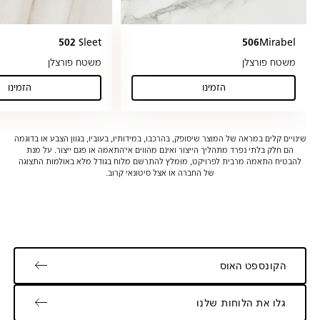
502
Sleet
506
Mirabel
משטח פורצלן
משטח פורצלן
הזמינו
הזמינו
(Sleet )
(Mirabel)
שינויים קלים במראה של המוצר שיסופק, בהרכבו, במידותיו, בעוביו, בגוון הצבע או בדוגמה
הם חלק בלתי נפרד מתהליך הייצור ואינם מהווים אי־התאמה או פגם ייצור. על מנת
להבטיח התאמה מרבית לפרויקט, מומלץ להתרשם מלוח בגודל מלא באולמות התצוגה
של החברה או אצל סיטונאי קרוב.
הקונספט האוס
גלו את הלוחות שלנו