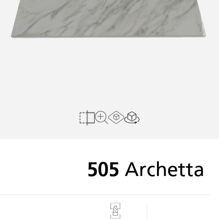
הצג בחלל הבית שלי
Load AR Screen
להשוואה
לצפייה במשטח מלא
505
Archetta