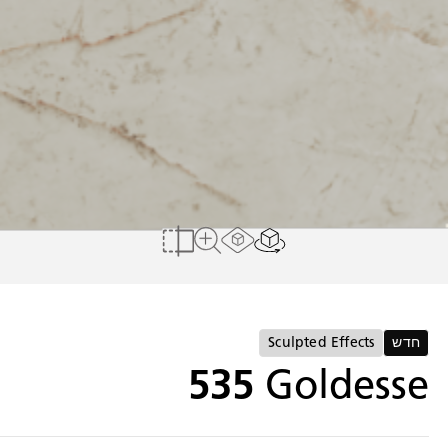
הצג בחלל הבית שלי
Load AR Screen
להשוואה
לצפייה במשטח מלא
חדש
Sculpted Effects
535
Goldesse