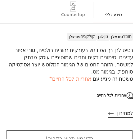
מידע כללי
Countertop
חומר
גוון
קולקציה
פורצלן
לבן
פורצלן
בסיס לבן רך המודגש בעורקים זהובים בולטים, גווני אפור
עדינים וסימונים דקים וחדים שמוסיפים עומק מרתק
למשטח. הזוהר החמים של הגימור המלוטש יוצר אסתטיקה
סוחפת. בגימור מט.
משטח זה מגיע עם
אחריות לכל החיים*
אחריות לכל החיים
למחירון
הדוגמא תגיע בקרוב!