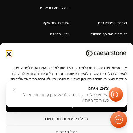
הפעלת תעודת אחרית
גלריית הפרויקטים
אחריות ותחזוקה
פרויקטים מהארץ ומהעולם
ניקיון ותחזוקה
אחריות לכל החיים
תקנון מבצע 6+1 / 12+2 מ"א מעובד
במתנה
אנו משתמשים בעוגיות וטכנולוגיות מידע דומות למטרות המתוארות למטה. ניתן
לאשר את כל סוגי העוגיות, לאשר רק עוגיות הכרחיות לתפקוד האתר או לנהל את
הגדרות העוגיות. מידע נוסף זמין במדיניות הפרטיות שלנו ובכתובת דואר אלקטרוני
privacy@caesarstone.com.
צ’אט איתנו
היי, אני קלרה, סוכנת ה AI של אבן קיסר, איך אוכל
פרטיות
נהל הגדרות פרטיות
תנאי שימוש
נגישות
קשרי משקיעים
לעזור לך היום ?
קבל הכל
קבל רק עוגיות הכרחיות
נהל הגדרות