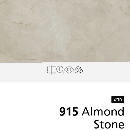
הצג בחלל הבית שלי
Load AR Screen
להשוואה
לצפייה במשטח מלא
חדש
915
Almond
Stone