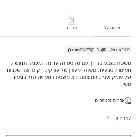
מידע כללי
מטבח
חומר
גוון
קולקציה
פורצלן
בז'
פורצלן
משטח בצבע בז' רך עם טקסטורה עדינה המעניק תחושת
חמימות טבעית. משחק מעודן של עורקים דקים יוצר שכבות
של עומק ועניין. התוצאה היא משטח רגוע ויוקרתי. בגימור
משי.
אחריות לכל החיים
למחירון