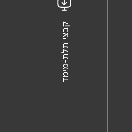
קבצי תלת-מימד