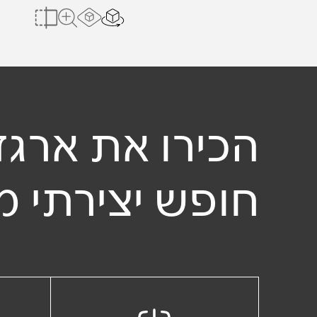
הצג בחלל הב
Load AR Screen
להשוואה
לצפייה במשטח 
הכירו את ארגז
חופש יצירתי מ