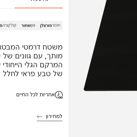
חומר
גוון
קולקציה
פורצלן
שחור
פו
משטח דרמטי המבטא 
מותך, עם גוונים של
המרקם הגלי הייחודי 
של טבע פראי לחלל ה
אחריות לכל החיים
למחירון