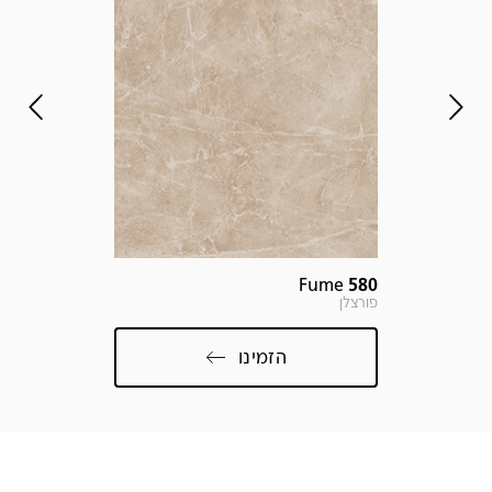
שלחו 
פרטים
e.com
Fume
580
פורצלן
הזמינו