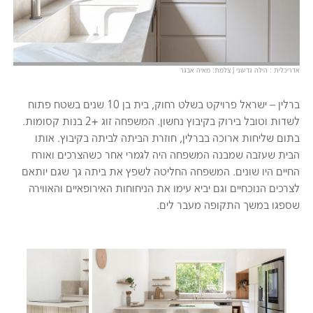
אדריכלית : הילה גדעוני | צלמת: מאיה אבגר
ברלין – ישראל פרויקט בשלט רחוק, בית בן 10 שנים בשטח פתוח
לשדות וטובל בירוק בקיבוץ נחשון. המשפחה זוג +2 בנות קסומות.
בתום שליחות ארוכה בברלין, חוזרת הביתה לביתה בקיבוץ. אותו
הבית שעזבה שמבנה המשפחה היה לגמרי אחר כשהצרכים ואורח
החיים היו שונים. המשפחה החליטה לשפץ את ביתה גך שגם יותאם
לצרכים הנוכחיים וגם יביא עימו את הניחוחות האירופאיים והאווירה
שספגו במשך התקופה מעבר לים.
Gallery