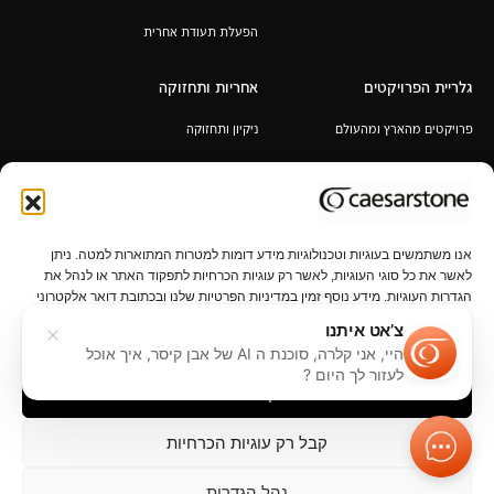
הפעלת תעודת אחרית
גלריית הפרויקטים
אחריות ותחזוקה
פרויקטים מהארץ ומהעולם
ניקיון ותחזוקה
אחריות לכל החיים
תקנון מבצע 6+1 / 12+2 מ"א מעובד
במתנה
אנו משתמשים בעוגיות וטכנולוגיות מידע דומות למטרות המתוארות למטה. ניתן
לאשר את כל סוגי העוגיות, לאשר רק עוגיות הכרחיות לתפקוד האתר או לנהל את
הגדרות העוגיות. מידע נוסף זמין במדיניות הפרטיות שלנו ובכתובת דואר אלקטרוני
privacy@caesarstone.com.
צ’אט איתנו
היי, אני קלרה, סוכנת ה AI של אבן קיסר, איך אוכל
פרטיות
נהל הגדרות פרטיות
תנאי שימוש
נגישות
קשרי משקיעים
לעזור לך היום ?
קבל הכל
קבל רק עוגיות הכרחיות
נהל הגדרות