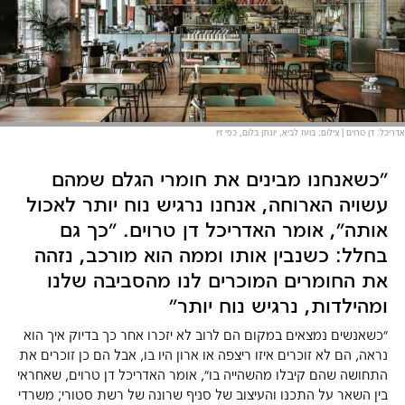
אדריכל: דן טרוים | צילום: בועז לביא, יונתן בלום, כפי זיו
״כשאנחנו מבינים את חומרי הגלם שמהם
עשויה הארוחה, אנחנו נרגיש נוח יותר לאכול
אותה״, אומר האדריכל דן טרוים. ״כך גם
בחלל: כשנבין אותו וממה הוא מורכב, נזהה
את החומרים המוכרים לנו מהסביבה שלנו
ומהילדות, נרגיש נוח יותר״
״כשאנשים נמצאים במקום הם לרוב לא יזכרו אחר כך בדיוק איך הוא
נראה, הם לא זוכרים איזו ריצפה או ארון היו בו, אבל הם כן זוכרים את
התחושה שהם קיבלו מהשהייה בו״, אומר האדריכל דן טרוים, שאחראי
בין השאר על התכנו והעיצוב של סניף שרונה של רשת סטורי; משרדי