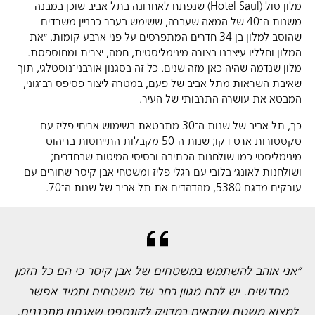
מלון סול (Hotel Saul) שנפתח לאחרונה בתל אביב שוכן במבנה
משנות ה־40 של המאה שעברה, ששימש בעבר כבניין משרדים
שהוסב למלון בן 34 חדרים המתפרסים על פני ארבע קומות. ״את
המלון וחלליו עיצבנו בצורה מינימליסטית, חמה, יצרית ומחוספסת.
מלון שנדמה שהיה כאן מזה שנים. כל זה בסגנון אורבני־נוסטלגי, תוך
שאיבת השראות מתל אביב של פעם, במטרה ליצור פסיפס רב־גוני,
המבטא את עושרה התרבותי של העיר.
כך, תל אביב של שנות ה־30 מתבטאת בשימוש אריחי פליז עם
טקסטורות ארט דקו; שנות ה־50 מקבלות התייחסות בריהוט
מינימליסטי כמו שולחנות הכתיבה ובסיסי המיטות שבחדרים;
ושולחנות לאונג׳ בלובי עם רגלי פליז ומשטחי אבן קיסר שחורים עם
עורקים מדגם 5380, מהדהדים את תל אביב של שנות ה־70.
״אני אוהב להשתמש במשטחים של אבן קיסר כי הם כל הזמן
מחדשים. יש להם מגוון רחב של משטחים ותמיד אפשר
למצוא משטח שיתאים במדויק לקונספט שאנחנו מתכננים.