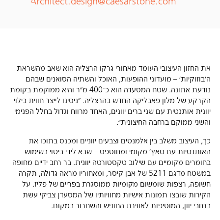
Architect.design@caesarstone.com
את החזון העיצובי העומד מאחורי גרקו הרצליה הוא שאב מהשראת
ה׳בוזוקיות׳ – מועדוני ההופעות, האוכל והשתיה הסואנים שבהם
נודעת אתונה. שטח המסעדה הוא כ־400 מ״ר והיא ממוקמת בקומת
הקרקע של מלון פאבליקה החדש בהרצליה. ״ניסינו לייצר חווית בילוי
יוונית אותנטית עם שני ברים יוונים, האחד מרווח וגדול בחלל הפנימי
והשני ממוקם ברחבה החיצונית״.
כך, העיצוב משלב בין אלמנטים וצבעים יווניים ומכנס בתוכו את
האותנטיות עם טאץ׳ מקומי ומחוספס – שבא לידי ביטוי בשימוש
בחומרים מקומיים עם שילוב טקסטורטה יוונית. בר רחב ידיים מחופה
במשטח מדגם 5211 של אבן קיסר, ומאחוריו מראה גדולה, תקרה
חשופה, רצפות שומשום מקומיות ממוסגרת בפריים של פליז. על
הקירות שובצו תמונות אישיות מחוויותיו של המסעדן צביקי עשת
ברחבי יוון, המוסיפות לאווירת החופש והשחרור במקום.