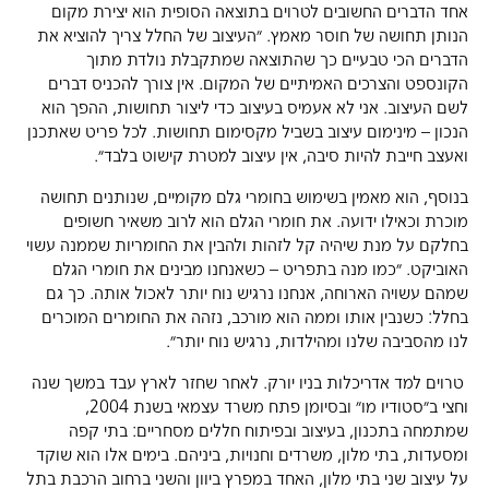
אחד הדברים החשובים לטרוים בתוצאה הסופית הוא יצירת מקום
הנותן תחושה של חוסר מאמץ. ״העיצוב של החלל צריך להוציא את
הדברים הכי טבעיים כך שהתוצאה שמתקבלת נולדת מתוך
הקונספט והצרכים האמיתיים של המקום. אין צורך להכניס דברים
לשם העיצוב. אני לא אעמיס בעיצוב כדי ליצור תחושות, ההפך הוא
הנכון – מינימום עיצוב בשביל מקסימום תחושות. לכל פריט שאתכנן
ואעצב חייבת להיות סיבה, אין עיצוב למטרת קישוט בלבד״.
בנוסף, הוא מאמין בשימוש בחומרי גלם מקומיים, שנותנים תחושה
מוכרת וכאילו ידועה. את חומרי הגלם הוא לרוב משאיר חשופים
בחלקם על מנת שיהיה קל לזהות ולהבין את החומריות שממנה עשוי
האוביקט. ״כמו מנה בתפריט – כשאנחנו מבינים את חומרי הגלם
שמהם עשויה הארוחה, אנחנו נרגיש נוח יותר לאכול אותה. כך גם
בחלל: כשנבין אותו וממה הוא מורכב, נזהה את החומרים המוכרים
לנו מהסביבה שלנו ומהילדות, נרגיש נוח יותר״.
טרוים למד אדריכלות בניו יורק. לאחר שחזר לארץ עבד במשך שנה
וחצי ב״סטודיו מו״ ובסיומן פתח משרד עצמאי בשנת 2004,
שמתמחה בתכנון, בעיצוב ובפיתוח חללים מסחריים: בתי קפה
ומסעדות, בתי מלון, משרדים וחנויות, ביניהם. בימים אלו הוא שוקד
על עיצוב שני בתי מלון, האחד במפרץ ביוון והשני ברחוב הרכבת בתל