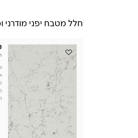
חלל מטבח יפני מודרני ו
3
הוסף את הדגם 5143 White Attica למועדפים
n
ש
א
מ
מ
ה