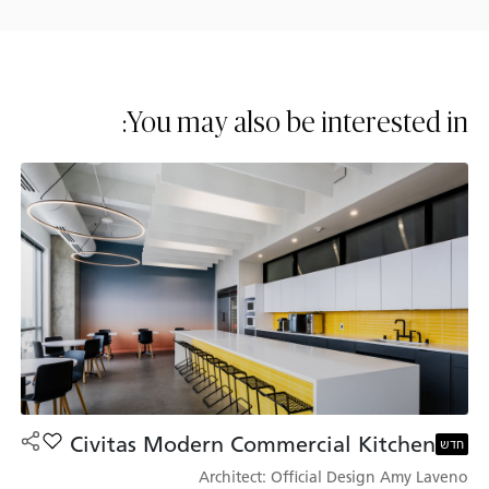
You may also be interested in:
Civitas Modern Commercial Kitchen
הוסף את הדגם n Commercial Kitchen
חדש
Architect: Official Design Amy Laveno