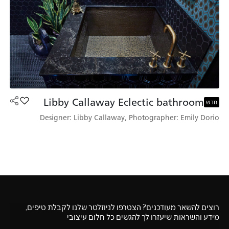
Libby Callaway Eclectic bathroom
הוסף את הדגם ay Eclectic bathroom
חדש
Designer: Libby Callaway, Photographer: Emily Dorio
רוצים להשאר מעודכנים? הצטרפו לניוזלטר שלנו לקבלת טיפים,
מידע והשראות שיעזרו לך להגשים כל חלום עיצובי