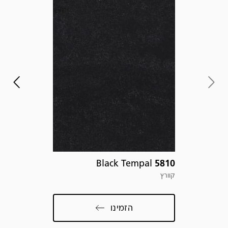
הב
עיצ
אבן
הפר
שלח
פרט
com
Black Tempal
5810
קוורץ
הזמינו