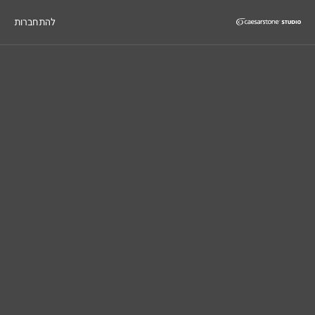
להתחברות
דילוג לתוכן המרכזי
Skip to Main Footer