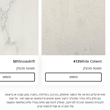
501
Snowdrift
413
White Ciment
משטח פורצלן
משטח פורצלן
הזמינו
הזמינו
(Snowdrift)
(White Ciment)
שינויים קלים במראה של המוצר שיסופק, בהרכבו, במידותיו, בעוביו, בגוון הצבע או בדוגמה
הם חלק בלתי נפרד מתהליך הייצור ואינם מהווים אי־התאמה או פגם ייצור. על מנת
להבטיח התאמה מרבית לפרויקט, מומלץ להתרשם מלוח בגודל מלא באולמות התצוגה
של החברה או אצל סיטונאי קרוב.