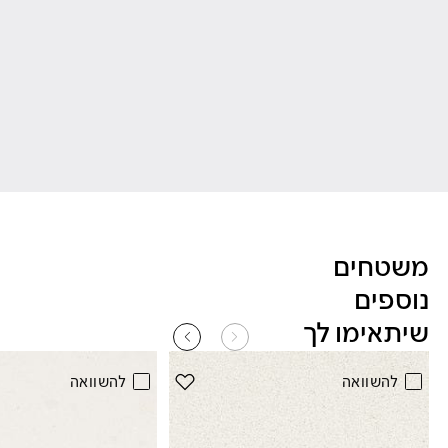
Skip Colors Gallery
משטחים
נוספים
שיתאימו לך
להשוואה
להשוואה
הוסף את הדגם EggShell למועדפים
(4600 Organic White)
(3141 EggShell)