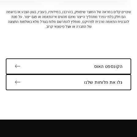
שינויים קלים במראה של המוצר שיסופק, בהרכבו, במידותיו, בעוביו, בגוון הצבע או בדוגמה
הם חלק בלתי נפרד מתהליך הייצור ואינם מהווים אי־התאמה או פגם ייצור. על מנת
להבטיח התאמה מרבית לפרויקט, מומלץ להתרשם מלוח בגודל מלא באולמות התצוגה
של החברה או אצל סיטונאי קרוב.
הקונספט האוס
גלו את הלוחות שלנו