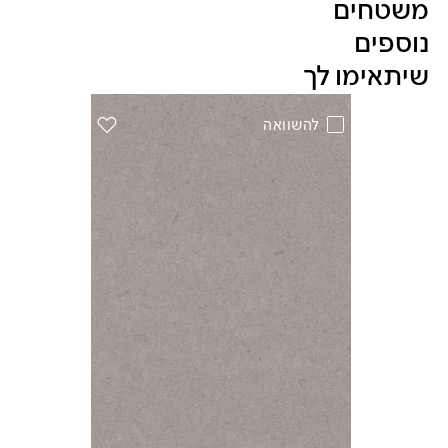
Skip Colors Gallery
משטחים
נוספים
שיתאימו לך
להשוואה
הוסף את הדגם Pebble למועדפים
(4030 Pebble)