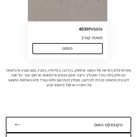
4030
Pebble
משטח קוורץ
הזמינו
(Pebble)
שינויים קלים במראה של המוצר שיסופק, בהרכבו, במידותיו, בעוביו, בגוון הצבע או בדוגמה
הם חלק בלתי נפרד מתהליך הייצור ואינם מהווים אי־התאמה או פגם ייצור. על מנת
להבטיח התאמה מרבית לפרויקט, מומלץ להתרשם מלוח בגודל מלא באולמות התצוגה
של החברה או אצל סיטונאי קרוב.
הקונספט האוס