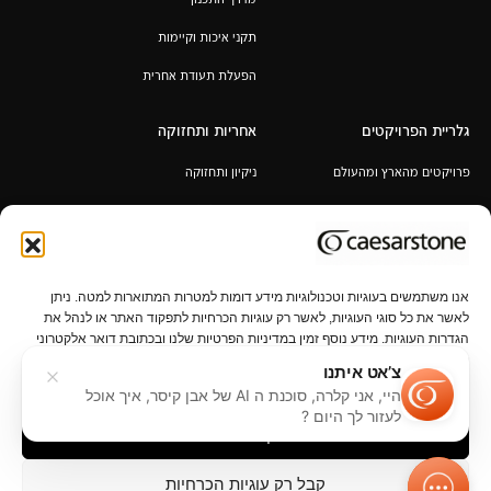
תקני איכות וקיימות
הפעלת תעודת אחרית
גלריית הפרויקטים
אחריות ותחזוקה
פרויקטים מהארץ ומהעולם
ניקיון ותחזוקה
אחריות לכל החיים
תקנון מבצע 6+1 / 12+2 מ"א מעובד
במתנה
אנו משתמשים בעוגיות וטכנולוגיות מידע דומות למטרות המתוארות למטה. ניתן
לאשר את כל סוגי העוגיות, לאשר רק עוגיות הכרחיות לתפקוד האתר או לנהל את
הגדרות העוגיות. מידע נוסף זמין במדיניות הפרטיות שלנו ובכתובת דואר אלקטרוני
privacy@caesarstone.com.
צ’אט איתנו
היי, אני קלרה, סוכנת ה AI של אבן קיסר, איך אוכל
פרטיות
נהל הגדרות פרטיות
תנאי שימוש
נגישות
קשרי משקיעים
לעזור לך היום ?
קבל הכל
קבל רק עוגיות הכרחיות