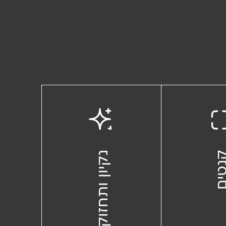
טים
נקיון ותחזוקה