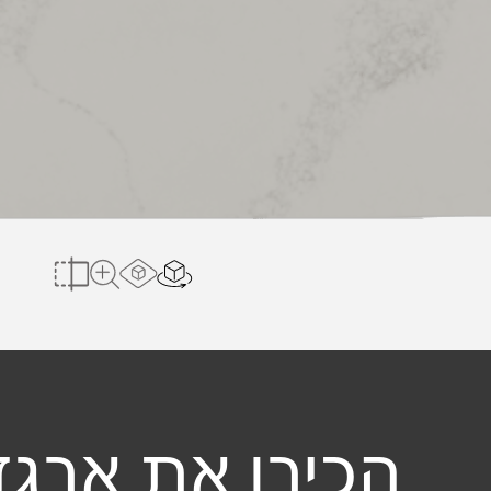
הצג בחלל הב
Load AR Screen
להשוואה
לצפייה במשטח 
הכירו את ארגז