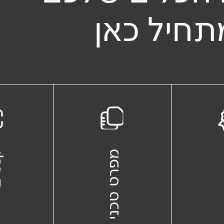
תחיל כאן
ת
מפרט טכני
קנ