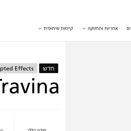
ים
אחריות ותחזוקה
קיימות שיתופית
חדש
lpted Effects
Travina
מידע כללי
op