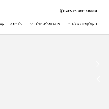
דילוג לתוכן המרכזי
Skip to Main Footer
הקולקציות שלנו
ארגז הכלים שלנו
גלריית פרוייקט
Catalog
Home
הדגם
הקודם
הדגם
הבא