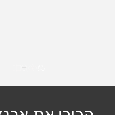
הצג בחלל הב
Load AR Screen
להשוואה
לצפייה במשטח 
הכירו את ארגז