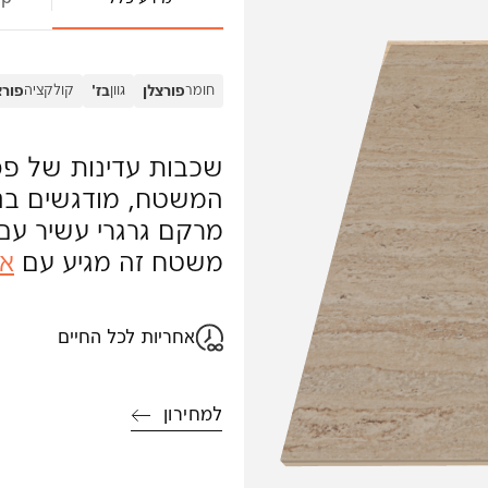
חומר
גוון
קולקציה
פורצלן
בז'
פורצ
שכבות עדינות של פסי
המשטח, מודגשים בנגי
מרקם גרגרי עשיר עם 
משטח זה מגיע עם
אח
אחריות לכל החיים
למחירון