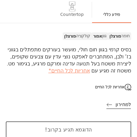
מידע כללי
Countertop
חומר
גוון
קולקציה
פורצלן
אפור
פורצלן
בסיס קרמי בגוון חום חולי, מועשר בעורקים מתפתלים בגווני
בז’ ולבן, המתחברים לאפקט נוצי עדין עם צבעים שקופים,
ליצירת משטח בעל תנועה עדינה ומרקם מרגיע, בגימור מט.
משטח זה מגיע עם
אחריות לכל החיים*
אחריות לכל החיים
למחירון
הדוגמא תגיע בקרוב!