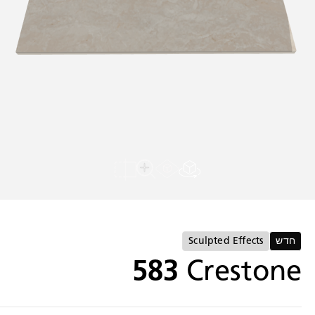
הצג בחלל הבית שלי
Load AR Screen
להשוואה
לצפייה במשטח מלא
חדש
Sculpted Effects
583
Crestone