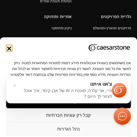
הפעלת תעודת אחרית
גלריית הפרויקטים
אחריות ותחזוקה
פרויקטים מהארץ ומהעולם
ניקיון ותחזוקה
אחריות לכל החיים
תקנון מבצע 6+1 / 12+2 מ"א מעובד
במתנה
אנו משתמשים בעוגיות וטכנולוגיות מידע דומות למטרות המתוארות למטה. ניתן
לאשר את כל סוגי העוגיות, לאשר רק עוגיות הכרחיות לתפקוד האתר או לנהל את
הגדרות העוגיות. מידע נוסף זמין במדיניות הפרטיות שלנו ובכתובת דואר אלקטרוני
privacy@caesarstone.com.
צ’אט איתנו
היי, אני קלרה, סוכנת ה AI של אבן קיסר, איך אוכל
פרטיות
נהל הגדרות פרטיות
תנאי שימוש
נגישות
קשרי משקיעים
לעזור לך היום ?
קבל הכל
קבל רק עוגיות הכרחיות
נהל הגדרות