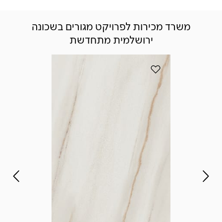
משרד מכירות לפרויקט מגורים בשכונה
ירושלמית מתחדשת
הוסף את הדגם 502 Sleet למועדפים
הוס