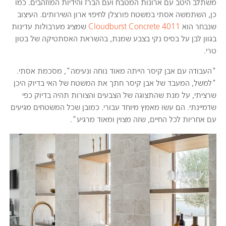
משתלב היטב עם ארונות המטבח ועם הברז והידיות המוזהבים. כמו
כן, השתמשה אסתי במשטח פורצלן לחיפוי ארון השירותים. העיצוב
שנבחר הוא
4011 Cloudburst Concrete
שמציג מערבולות עדינות
בגוון לבן על בסיס נקי בצבע שמנת, בהשראת האסתטיקה של בטון
טרי.
"העבודה עם אבן קיסר הייתה מאוד נוחה ונעימה", מסכמת אסתי.
"למשל, המעבד של אבן קיסר חתך את המשטח של האי בדיוק היכן
שרציתי, על מנת שהתצוגה של הצבעים והצורות תהיה בדיוק כפי
שדמיינתי. הם עשו מאמץ מיוחד עבורי. כמובן שכל המשטחים מגיעים
עם אחריות לכל החיים, שזה מצוין ומאוד מרגיע".