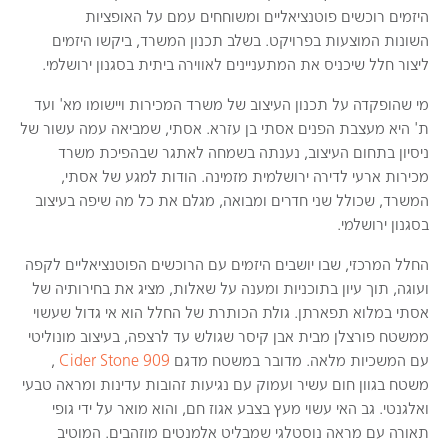
היזמים רוכשים פוטנציאליים ומשוחחים עמם על האופציות
השונות המוצעות בפרויקט. בשלב תכנון המשרד, ביקשו היזמים
ליצור חלל שיכניס את המתעניינים לאווירה ביתית בסגנון ירושלמי.
מי שהופקדה על תכנון העיצוב של משרד המכירות ויישומו מא' ועד
ת' היא מעצבת הפנים אסתי בן עזרא. אסתי, שמביאה עמה עשור של
ניסיון בתחום העיצוב, נענתה בשמחה לאתגר שבהפיכת משרד
מכירות ארעי לדירה ירושלמית מזמינה. הודות למגע של אסתי,
המשרד, שכולל שני חדרים ומבואה, מגלם את כל מה שיפה בעיצוב
בסגנון ירושלמי.
החלל המרכזי, שבו יושבים היזמים עם הרוכשים הפוטנציאליים לקפה
ועוגה, תוך עיון בתוכניות ומענה על שאלות, מציג את בחירותיה של
אסתי במלוא תפארתן. גולת הכותרת של החלל הוא אי גדול שעשוי
ממשטח פורצלן מבית אבן קיסר שגולש עד לרצפה, בעיצוב מונוליטי
עם המשכיות מלאה. מדובר במשטח מדגם
Cider Stone 909
,
משטח בגוון חום עשיר ועמוק עם נגיעות זהובות עדינות ומראה טבעי
ואלגנטי. גב האי עשוי מעץ בצבע אגוז חם, והוא מואר על ידי גופי
תאורה עם מראה נוסטלגי שמבליט אלמנטים מוזהבים. המוטיב