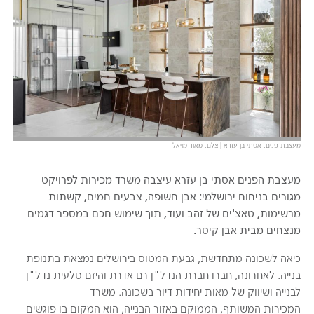
מעצבת פנים: אסתי בן עזרא | צלם: מאור מויאל
מעצבת הפנים אסתי בן עזרא עיצבה משרד מכירות לפרויקט
מגורים בניחוח ירושלמי: אבן חשופה, צבעים חמים, קשתות
מרשימות, טאצ'ים של זהב ועוד, תוך שימוש חכם במספר דגמים
מנצחים מבית אבן קיסר.
כיאה לשכונה מתחדשת, גבעת המטוס בירושלים נמצאת בתנופת
בנייה. לאחרונה, חברו חברת הנדל"ן רם אדרת והיזם סלעית נדל"ן
לבנייה ושיווק של מאות יחידות דיור בשכונה. משרד
המכירות המשותף, הממוקם באזור הבנייה, הוא המקום בו פוגשים