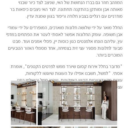
המוזהב חוזר גם בברז הנחושת של האי, שניצב לצד כיור שבנוי
מאותה אבן ומותקן בהתקנה תחתונה. לצד האי ניצבים כיסאות בר
מודרניים עם רגליים בצבע חלודה וריפוד בגוון שמנת עדין.
החלל מואר על ידי שלושה חלונות מוארכים, המופרדים על ידי עמודי
אבן חשופה. עומק החלונות אפשר לאסתי לעטר את הפתחים במדפי
עץ, עליהם הונחו אלמנטים כגון כוסות יין, פסלי אמנים ועוד. מבט
מבעד לחלונות מסגיר עצי זית בצמיחה, אחד מסמלי האזור הטבעיים
המוכרים ביותר.
"מדובר בחלל אירוח קסום שיורד ממש לפרטים הקטנים", אומרת
אסתי. "למשל, חשבנו אפילו על העוגות שיוגשו ללקוחות,
עוגות מקונדיטוריית קדוש האייקונית, שהיא סמל ירושלמי בפני
Gallery
עצמו".