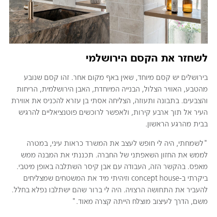
לשחזר את הקסם הירושלמי
בירושלים יש קסם מיוחד, שאין באף מקום אחר. זהו קסם שנובע
מהטבע, האוויר הצלול, הבנייה המיוחדת, האבן הירושלמית, הריחות
והצבעים. בתבונה ותעוזה, הצליחה אסתי בן עזרא להכניס את אווירת
העיר אל תוך ארבע קירות, ולאפשר לרוכשים פוטנציאליים להרגיש
בבית מהרגע הראשון.
"לשמחתי, היה לי חופש לעצב את המשרד כראות עיני, במטרה
לממש את החזון השאפתני של החברה. תכננתי את המבנה ממש
מאפס. בהקשר הזה, העבודה עם אבן קיסר השתלבה באופן מיטבי.
ביקרתי ב-concept house וזיהיתי מיד את המשטחים שמצליחים
להעביר את התחושה הרצויה. היה לי ברור שהם ישתלבו נפלא בחלל.
משם, הדרך לעיצוב מוצלח הייתה קצרה מאוד."