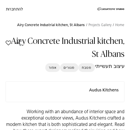
להתחברות
דילוג לתוכן המרכזי
Skip to Main Footer
Airy Concrete Industrial kitchen, St Albans
Projects Gallery
Home
Airy Concrete Industrial kitchen,
הוסף את הדגם hen, St Albans
St Albans
עיצוב תעשייתי
מטבח
מגורים
אפור
Audus Kitchens
Working with an abundance of interior space and
exceptional outdoor views, Audus Kitchens crafted a
modern kitchen that is both sophisticated and elegant. Read