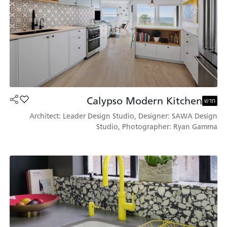
Calypso Modern Kitchen
הוסף את הדגם Modern Kitchen
חדש
Architect: Leader Design Studio, Designer: SAWA Design
Studio, Photographer: Ryan Gamma