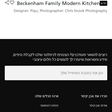
Beckenham Family Modern Kitchen
הוסף את הדגם mily Modern Kitchen
חדש
Designer: Piqu, Photographer: Chris Snook Photography
רוצים להשאר מעודכנים? הצטרפו לניוזלטר שלנו לקבלת טיפים,
מידע והשראות שיעזרו לך להגשים כל חלום עיצובי
הכירו את אבן קיסר
ארגז הכלים שלנו
אודות אבן קיסר
הזמינו דוגמאות