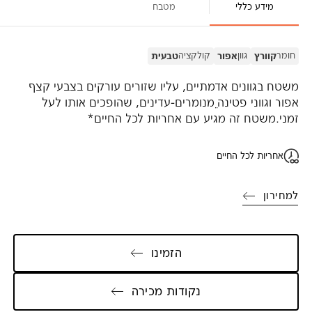
מידע כללי
מטבח
חומר
גוון
קולקציה
קוורץ
אפור
טבעית
משטח בגוונים אדמתיים, עליו שזורים עורקים בצבעי קצף
אפור וגווני פטינה ֵמנומרים-עדינים, שהופכים אותו לעל
זמני.משטח זה מגיע עם אחריות לכל החיים*
אחריות לכל החיים
למחירון
הזמינו
נקודות מכירה