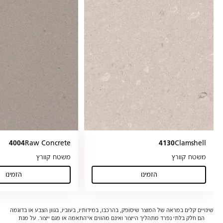
4004
Raw Concrete
4130
Clamshell
משטח קוורץ
משטח קוורץ
הזמינו
הזמינו
(Raw Concrete)
(Clamshell)
שינויים קלים במראה של המוצר שיסופק, בהרכבו, במידותיו, בעוביו, בגוון הצבע או בדוגמה
הם חלק בלתי נפרד מתהליך הייצור ואינם מהווים אי־התאמה או פגם ייצור. על מנת