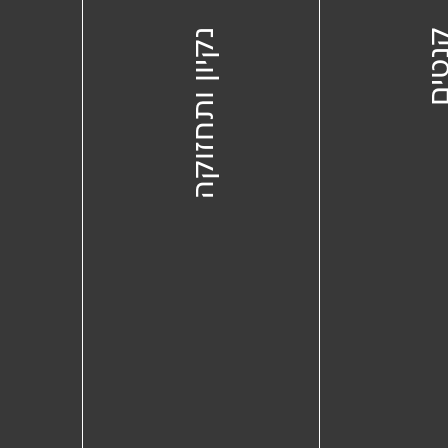
טים
נקיון ותחזוקה