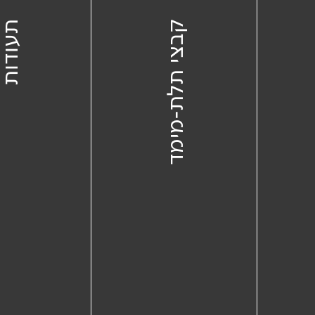
קבצי תלת-מימד
תעודו