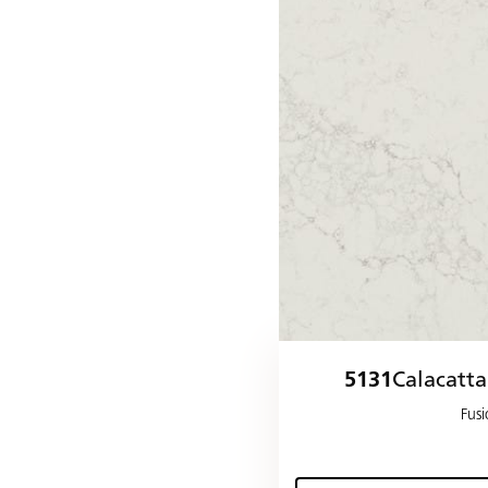
5131
Calacatt