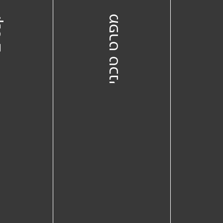
ת
מפרט טכני
קנ