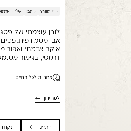
חומר
גוון
קולקציה
קוורץ
לבן
קלקט
לובן עוצמתי של פסגו
אבן מטמורפית.פסים ר
אוקר-אדמתי ואפור מנ
דרמטי, בגימור מט.מש
אחריות לכל החיים
למחירון
הזמינו
נקודות